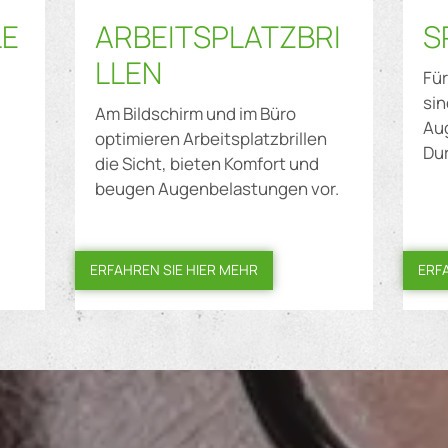
LE
ARBEITSPLATZBRI
S
LLEN
Fü
sin
Am Bildschirm und im Büro
Au
optimieren Arbeitsplatzbrillen
Dur
l
die Sicht, bieten Komfort und
beugen Augenbelastungen vor.
ERFAHREN SIE HIER MEHR
ERF